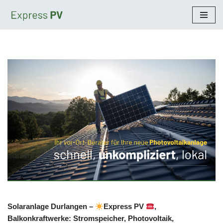
Zum
Inhalt
springen
Solaranlage Durlangen –
Express PV
,
Balkonkraftwerke: Stromspeicher, Photovoltaik,