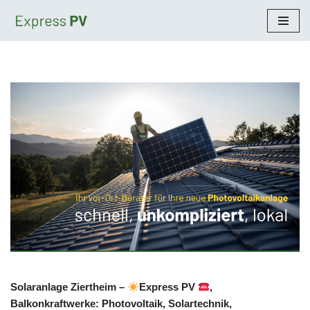
Zum
Inhalt
springen
Solaranlage Ziertheim –
Express PV
,
Balkonkraftwerke: Photovoltaik, Solartechnik,