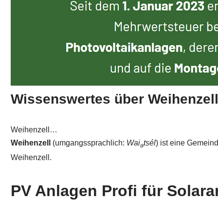
Wissenswertes über Weihenzel
Weihenzell…
Weihenzell
(umgangssprachlich:
Wai
tsél
) ist eine Gemein
ə
Weihenzell.
PV Anlagen Profi für Solara