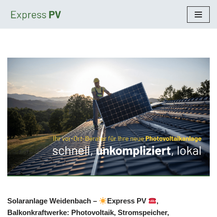
Zum
Inhalt
springen
Solaranlage Weidenbach –
Express PV
,
Balkonkraftwerke: Photovoltaik, Stromspeicher,