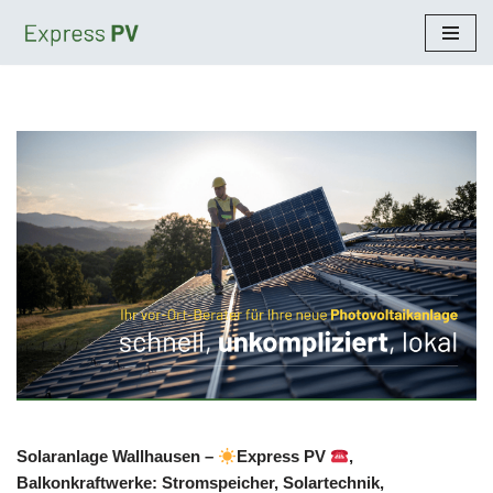
Zum
Inhalt
springen
Solaranlage Wallhausen –
Express PV
,
Balkonkraftwerke: Stromspeicher, Solartechnik,