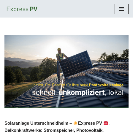
Zum
Inhalt
springen
Solaranlage Unterschneidheim –
Express PV
,
Balkonkraftwerke: Stromspeicher, Photovoltaik,