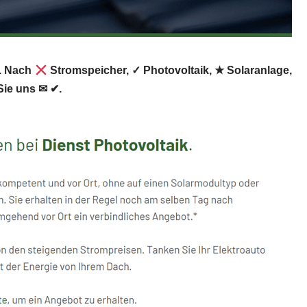
x. Nach
Stromspeicher, ✓ Photovoltaik, ★ Solaranlage,
ie uns ✉ ✔.