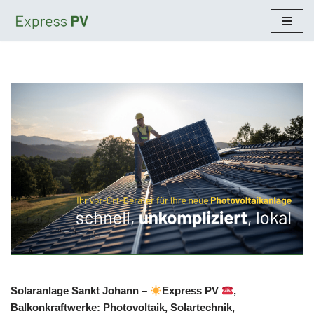
Zum
Inhalt
springen
Solaranlage Sankt Johann –
Express PV
,
Balkonkraftwerke: Photovoltaik, Solartechnik,