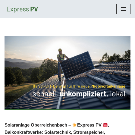
Zum
Inhalt
springen
Solaranlage Oberreichenbach –
Express PV
,
Balkonkraftwerke: Solartechnik, Stromspeicher,