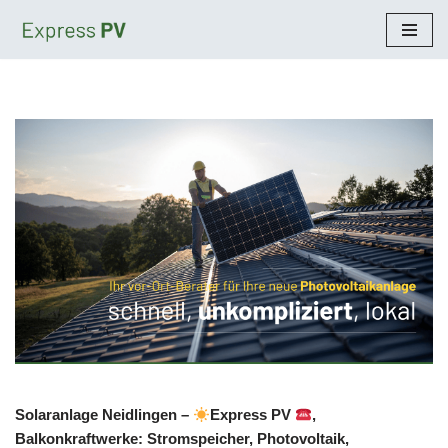
Zum
Inhalt
springen
Solaranlage Neidlingen –
Express PV
,
Balkonkraftwerke: Stromspeicher, Photovoltaik,