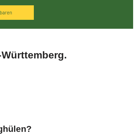
n-Württemberg.
rghülen?