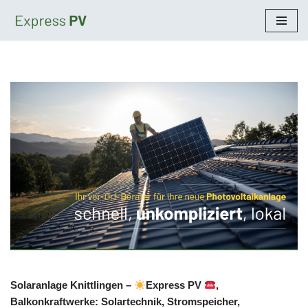
Zum
Inhalt
springen
Solaranlage Knittlingen –
Express PV
,
Balkonkraftwerke: Solartechnik, Stromspeicher,