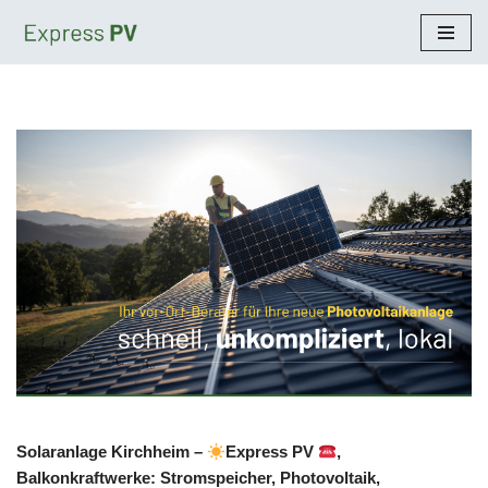
Zum
Inhalt
springen
Solaranlage Kirchheim –
Express PV
,
Balkonkraftwerke: Stromspeicher, Photovoltaik,