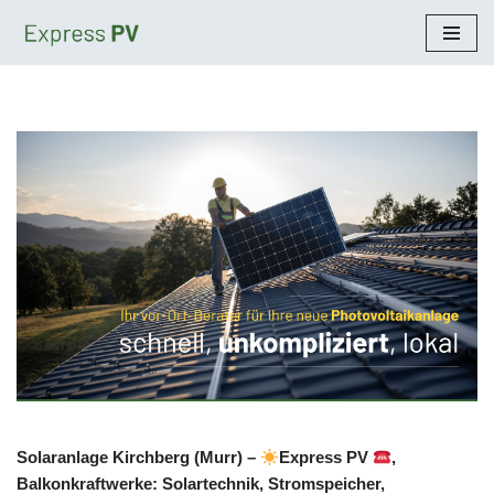
Zum
Inhalt
springen
Solaranlage Kirchberg (Murr) –
Express PV
,
Balkonkraftwerke: Solartechnik, Stromspeicher,