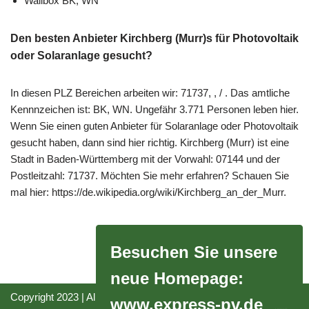
Wallbox BK, WN
Den besten Anbieter Kirchberg (Murr)s für Photovoltaik
oder Solaranlage gesucht?
In diesen PLZ Bereichen arbeiten wir: 71737, , / . Das amtliche
Kennnzeichen ist: BK, WN. Ungefähr 3.771 Personen leben hier.
Wenn Sie einen guten Anbieter für Solaranlage oder Photovoltaik
gesucht haben, dann sind hier richtig. Kirchberg (Murr) ist eine
Stadt in Baden-Württemberg mit der Vorwahl: 07144 und der
Postleitzahl: 71737. Möchten Sie mehr erfahren? Schauen Sie
mal hier: https://de.wikipedia.org/wiki/Kirchberg_an_der_Murr.
Besuchen Sie unsere
neue Homepage:
Copyright 2023 | All Rights Reserved |
Impressum
|
www.express-pv.de