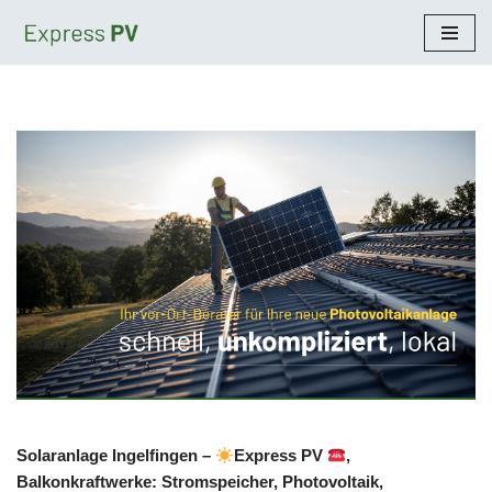
Zum
Inhalt
springen
Solaranlage Ingelfingen –
Express PV
,
Balkonkraftwerke: Stromspeicher, Photovoltaik,