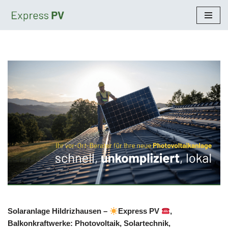
Zum
Inhalt
springen
Solaranlage Hildrizhausen –
Express PV
,
Balkonkraftwerke: Photovoltaik, Solartechnik,