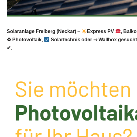
Solaranlage Freiberg (Neckar) –
Express PV
, Balk
♻ Photovoltaik,
Solartechnik oder ⇒ Wallbox gesuch
✔.