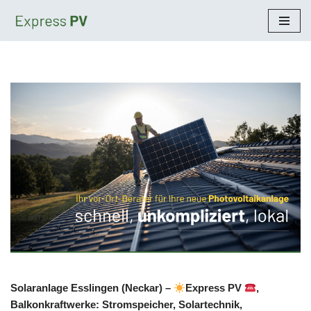
Zum
Inhalt
springen
Solaranlage Esslingen (Neckar) –
Express PV
,
Balkonkraftwerke: Stromspeicher, Solartechnik,