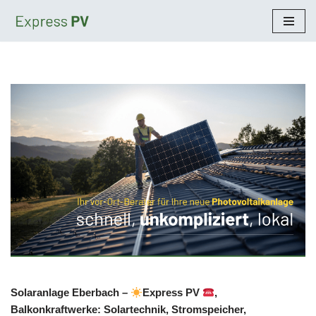
Zum
Inhalt
springen
Solaranlage Eberbach –
Express PV
,
Balkonkraftwerke: Solartechnik, Stromspeicher,