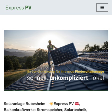
Zum
Inhalt
springen
Solaranlage Bubesheim –
Express PV
,
Balkonkraftwerke: Stromspeicher, Solartechnik,