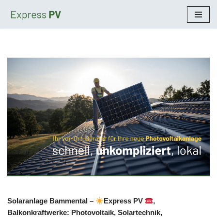
Zum
Inhalt
springen
Solaranlage Bammental –
Express PV
,
Balkonkraftwerke: Photovoltaik, Solartechnik,