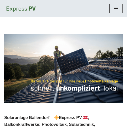
Zum
Inhalt
springen
Solaranlage Ballendorf –
Express PV
,
Balkonkraftwerke: Photovoltaik, Solartechnik,