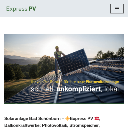
Zum
Inhalt
springen
Solaranlage Bad Schönborn –
Express PV
,
Balkonkraftwerke: Photovoltaik, Stromspeicher,